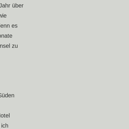
Jahr über
wie
Wenn es
onate
nsel zu
 Süden
otel
 ich