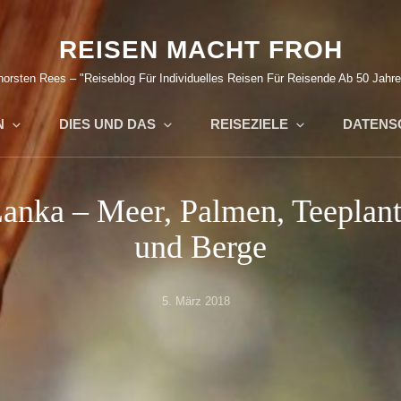
REISEN MACHT FROH
horsten Rees – "Reiseblog Für Individuelles Reisen Für Reisende Ab 50 Jahre
N
DIES UND DAS
REISEZIELE
DATENS
Lanka – Meer, Palmen, Teeplan
und Berge
Posted
5. März 2018
on