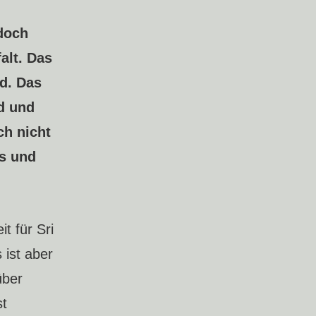
doch
alt. Das
d. Das
d und
h nicht
es und
t für Sri
 ist aber
über
st