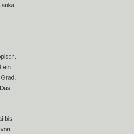
 Lanka
pisch.
 ein
 Grad.
 Das
i bis
 von