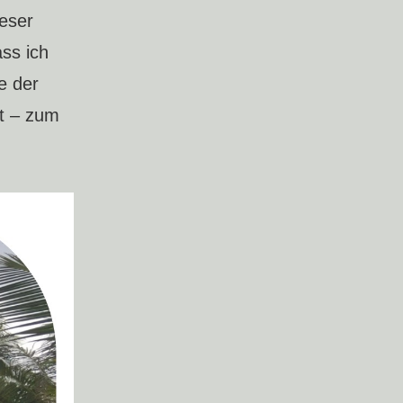
eser
ss ich
e der
t – zum