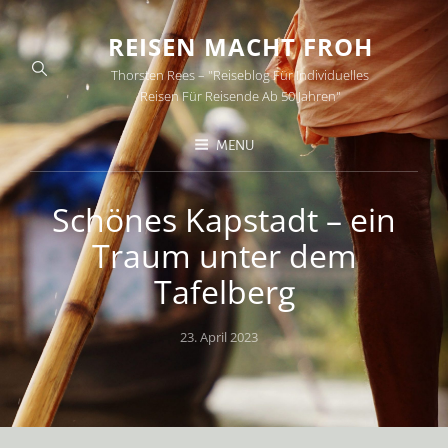
REISEN MACHT FROH
Thorsten Rees – "Reiseblog Für Individuelles
Reisen Für Reisende Ab 50 Jahren"
MENU
Schönes Kapstadt – ein
Traum unter dem
Tafelberg
Posted
23. April 2023
on