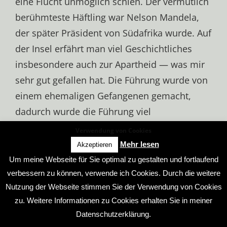
eine Flucht unmöglich schien. Der vermutlich
berühmteste Häftling war Nelson Mandela,
der später Präsident von Südafrika wurde. Auf
der Insel erfährt man viel Geschichtliches
insbesondere auch zur Apartheid — was mir
sehr gut gefallen hat. Die Führung wurde von
einem ehemaligen Gefangenen gemacht,
dadurch wurde die Führung viel
persönlicher. Ich würde jedem ein Besuch
Verwendung von Cookies
von Robben Island ans Herzen legen, um
Mehr lesen
Akzeptieren
zumindest etwas mehr über die Geschichte
Um meine Webseite für Sie optimal zu gestalten und fortlaufend
Südafrikas zu erfahren.
verbessern zu können, verwende ich Cookies. Durch die weitere
Nutzung der Webseite stimmen Sie der Verwendung von Cookies
zu. Weitere Informationen zu Cookies erhalten Sie in meiner
Datenschutzerklärung.