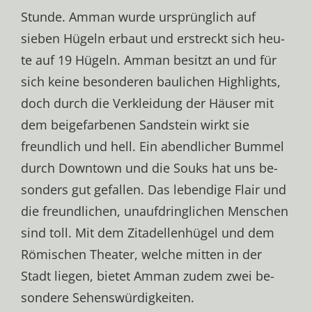
Stun­de. Am­man wur­de ur­sprüng­lich auf
sieben Hügeln er­baut und er­streckt sich heu­
te auf 19 Hü­geln. Am­man be­sitzt an und für
sich kei­ne be­son­de­ren bau­li­chen High­lights,
doch durch die Ver­klei­dung der Häu­ser mit
dem beige­far­be­nen Sand­stein wirkt sie
freund­lich und hell. Ein abend­li­cher Bum­mel
durch Downtown und die Souks hat uns be­
son­ders gut ge­fal­len. Das le­ben­di­ge Flair und
die freund­li­chen, un­auf­dring­li­chen Men­schen
sind toll. Mit dem Zi­ta­del­len­hü­gel und dem
Rö­mi­schen Thea­ter, wel­che mit­ten in der
Stadt lie­gen, bie­tet Am­man zu­dem zwei be­
son­de­re Se­hens­wür­dig­kei­ten.