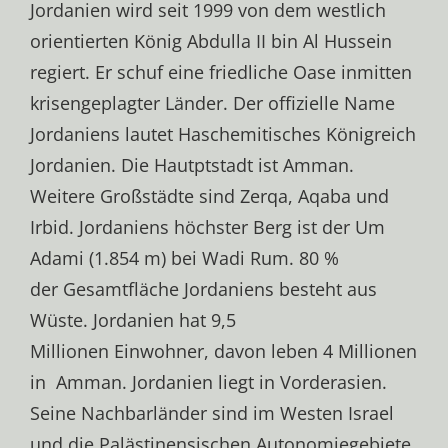
Jor­da­ni­en wird seit 1999 von dem west­lich
ori­en­tier­ten Kö­nig Ab­dul­la II bin Al Hus­sein
re­giert. Er schuf eine fried­li­che Oase in­mit­ten
kri­sen­ge­plag­ter Län­der. Der offizielle Name
Jordaniens lautet Haschemitisches Königreich
Jordanien. Die Hautptstadt ist Amman.
Weitere Großstädte sind Zerqa, Aqaba und
Irbid. Jordaniens höchster Berg ist der Um
Adami (1.854 m) bei Wadi Rum. 80 %
der Gesamtfläche Jordaniens besteht aus
Wüste. Jordanien hat 9,5
Millionen Einwohner, davon leben 4 Millionen
in Amman. Jordanien liegt in Vorderasien.
Seine Nachbarländer sind im Westen Israel
und die Palästinensischen Autonomiegebiete,