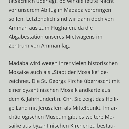
tatsächlich überlegt, ob wir die letzte Nacht
vor unserem Abflug in Madaba verbringen
sollen. Letztendlich sind wir dann doch von
Amman aus zum Flughafen, da die
Abgabestation unseres Mietwagens im
Zentrum von Amman lag.
Ma­da­ba wird we­gen ih­rer vie­len his­to­ri­schen
Mo­sai­ke auch als „Stadt der Mo­sai­ke“ be­
zeich­net. Die St. Georgs Kirche über­rascht mit
ei­ner by­zan­ti­ni­schen Mo­sa­ik­land­kar­te aus
dem 6. Jahr­hun­dert n. Chr. Sie zeigt das Hei­li­
ge Land mit Je­ru­sa­lem als Mit­tel­punkt. Im ar­
chäo­lo­gi­schen Mu­se­um gibt es wei­te­re Mo­
sai­ke aus by­zan­ti­ni­schen Kir­chen zu be­stau­